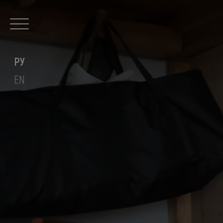
РУ
EN
Главная
О художнике
Живопись