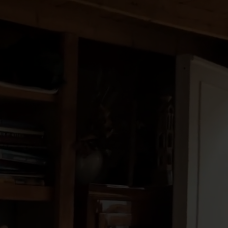
..Время относится ко мне, а
е я ко времени. Если любишь