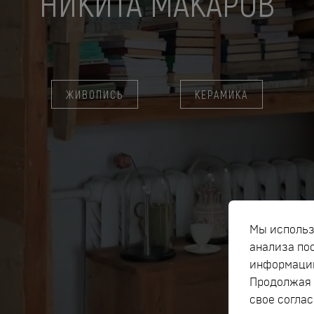
НИКИТА МАКАРОВ
ж
в
ЖИВОПИСЬ
КЕРАМИКА
Мы использ
анализа по
информацию
Продолжая 
свое соглас