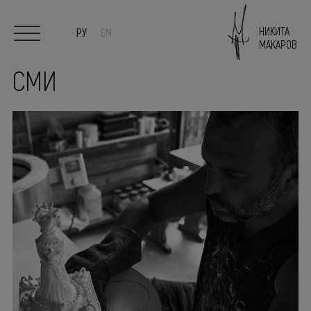
НИКИТА
РУ
EN
МАКАРОВ
СМИ
Главная
О художнике
Живопись
Скульптура/Керамика
Выставки
СМИ