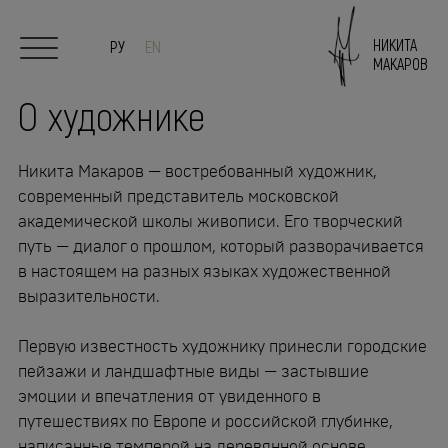
НИКИТА
РУ
EN
МАКАРОВ
О художнике
Главная
Никита Макаров — востребованный художник,
О художнике
современный представитель московской
академической школы живописи. Его творческий
путь — диалог о прошлом, который разворачивается
Живопись
в настоящем на разных языках художественной
выразительности.
Скульптура/Керамика
Первую известность художнику принесли городские
Выставки
пейзажи и ландшафтные виды — застывшие
эмоции и впечатления от увиденного в
СМИ
путешествиях по Европе и российской глубинке,
написанные темперой на деревянной основе.