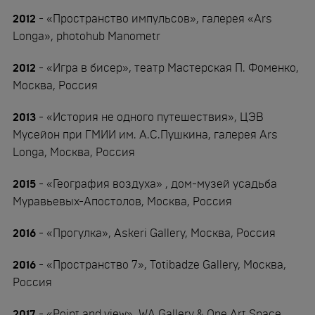
2012
- «Пространство импульсов», галерея «Аrs
Longa», photohub Manometr
2012
- «Игра в бисер», театр Мастерская П. Фоменко,
Москва, Россия
2013
- «История не одного путешествия», ЦЭВ
Мусейон при ГМИИ им. А.C.Пушкина, галерея Ars
Longa, Москва, Россия
2015
- «География воздуха» , дом-музей усадьба
Муравьевых-Апостолов, Москва, Россия
2016
- «Прогулка», Askeri Gallery, Москва, Россия
2016
- «Пространство 7», Totibadze Gallery, Москва,
Россия
2017
- «Point and view», WA Gallery & One Art Space