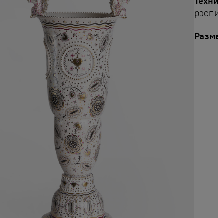
Техни
роспи
Разм
.
н
ж
в