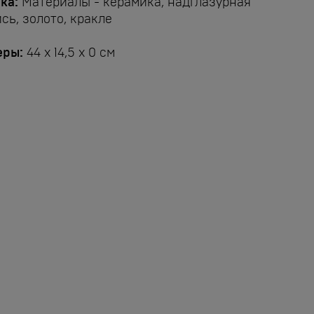
ка:
Материалы - керамика, надглазурная
сь, золото, кракле
еры:
44 x 14,5 x 0 см
..Время относится ко мне, а
е я ко времени. Если любишь
изнь, нужно ценить время,
едь время и есть жизнь