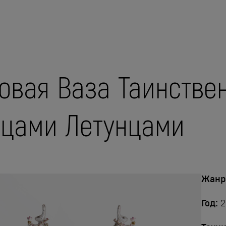
овая Ваза Таинствен
цами Летунцами
Жанр
Год:
2