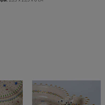
еры:
23,5 x 23,5 x 0 см
..Время относится ко мне, а
е я ко времени. Если любишь
изнь, нужно ценить время,
едь время и есть жизнь