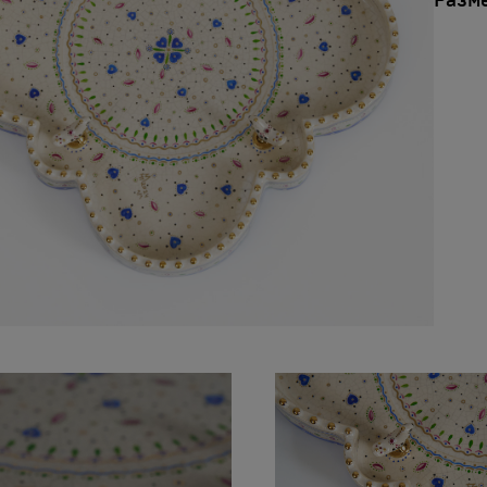
Разм
.
н
ж
в