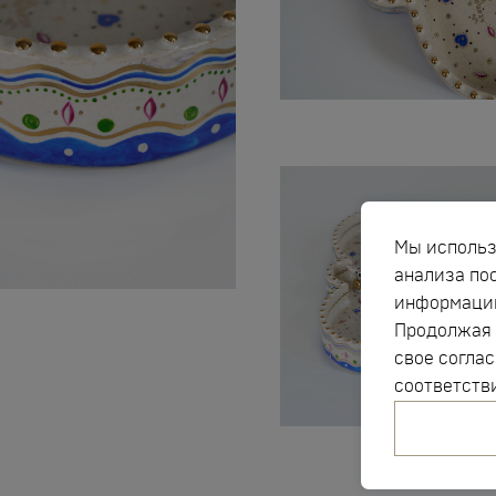
Мы использ
анализа по
информацию
Продолжая 
свое соглас
соответств