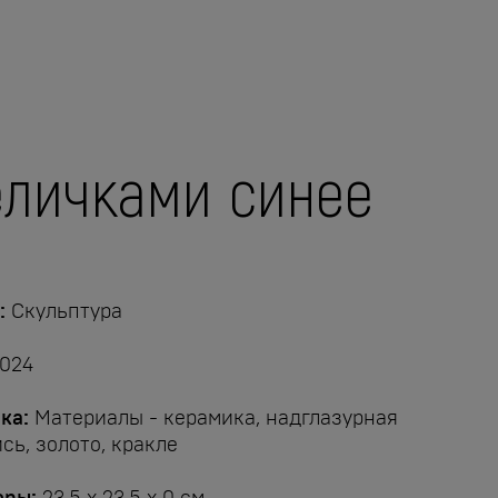
еличками синее
:
Скульптура
024
ка:
Материалы - керамика, надглазурная
сь, золото, кракле