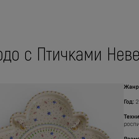
до с Птичками Нев
Жанр
Год:
2
Техни
роспи