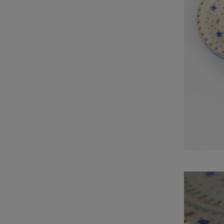
О художнике
Живопись
Скульптура/Керамика
Выставки
СМИ
Мастерская